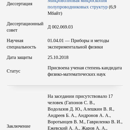
Микроволновая микроскопия
Диссертация
полупроводниковых структур
(6,9
Мбайт)
Диссертационный
Д 002.069.03
совет
Научная
01.04.01 — Приборы и методы
специальность
экспериментальной физики
Дата защиты
25.10.2018
Присвоена ученая степень кандидата
Статус
физико-математических наук
На заседании присутствовало 17
человек (Гапонов С. В.,
Водолазов Д. Ю.
,
Алешкин В. Я.
,
Андреев Б. А.
,
Андронов А. А.
,
Воротынцев В. М.
,
Гавриленко В. И.
,
Заключение
Ежевский А. А.
,
Жаров А. А.
,