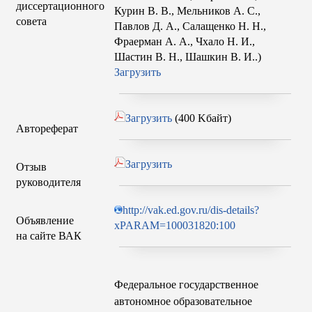
диссертационного
Курин В. В.
,
Мельников А. С.
,
совета
Павлов Д. А.
,
Салащенко Н. Н.
,
Фраерман А. А.
,
Чхало Н. И.
,
Шастин В. Н.
,
Шашкин В. И.
.)
Загрузить
Загрузить
(400 Kбайт)
Автореферат
Загрузить
Отзыв
руководителя
http://vak.ed.gov.ru/dis-details?
Объявление
xPARAM=100031820:100
на сайте ВАК
Федеральное государственное
автономное образовательное