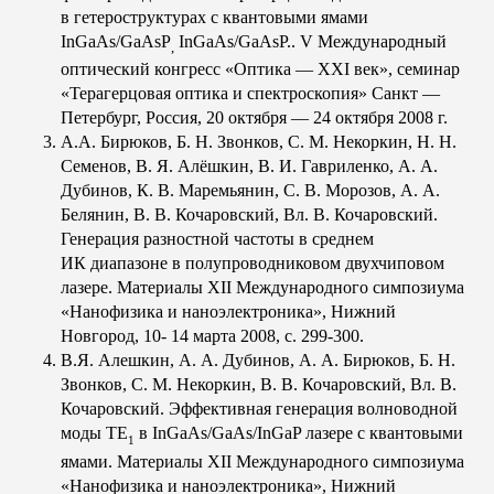
в гетероструктурах с квантовыми ямами
InGaAs/GaAsP
InGaAs/GaAsP.. V Международный
,
оптический конгресс «Оптика — XXI век», семинар
«Терагерцовая оптика и спектроскопия» Санкт —
Петербург, Россия, 20 октября — 24 октября 2008 г.
А.А. Бирюков, Б. Н. Звонков, С. М. Некоркин, Н. Н.
Семенов, В. Я. Алёшкин, В. И. Гавриленко, А. А.
Дубинов, К. В. Маремьянин, С. В. Морозов, А. А.
Белянин, В. В. Кочаровский, Вл. В. Кочаровский.
Генерация разностной частоты в среднем
ИК диапазоне в полупроводниковом двухчиповом
лазере. Материалы XII Международного симпозиума
«Нанофизика и наноэлектроника», Нижний
Новгород, 10- 14 марта 2008, с. 299-300.
В.Я. Алешкин, А. А. Дубинов, А. А. Бирюков, Б. Н.
Звонков, С. М. Некоркин, В. В. Кочаровский, Вл. В.
Кочаровский. Эффективная генерация волноводной
моды ТЕ
в InGaAs/GaAs/InGaP лазере с квантовыми
1
ямами. Материалы XII Международного симпозиума
«Нанофизика и наноэлектроника», Нижний