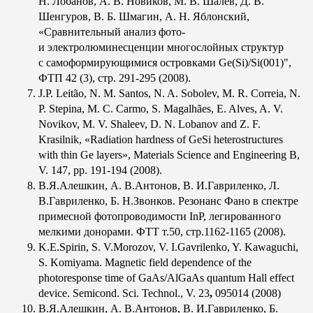
Н. Лобанов, А. В. Новиков, М. В. Шалев, Д. В.
Шенгуров, В. Б. Шмагин, А. Н. Яблонский,
«Сравнительный анализ фото-
и электролюминесценции многослойных структур
с самоформирующимися островками Ge(Si)/Si(001)",
ФТП 42 (3), стр. 291-295 (2008).
J.P. Leitão, N. M. Santos, N. A. Sobolev, M. R. Correia, N.
P. Stepina, M. C. Carmo, S. Magalhães, E. Alves, A. V.
Novikov, M. V. Shaleev, D. N. Lobanov and Z. F.
Krasilnik, «Radiation hardness of GeSi heterostructures
with thin Ge layers», Materials Science and Engineering B,
V. 147,
pp. 191-194 (2008).
В.Я.Алешкин, А. В.Антонов, В. И.Гавриленко, Л.
В.Гавриленко, Б. Н.Звонков. Резонанс Фано в спектре
примесной фотопроводимости InP, легированного
мелкими донорами. ФТТ т.50, стр.1162-1165 (2008).
K.E.Spirin, S. V.Morozov, V. I.Gavrilenko, Y. Kawaguchi,
S. Komiyama. Magnetic field dependence of the
photoresponse time of GaAs/AlGaAs quantum Hall effect
device. Semicond. Sci. Technol., V. 23
,
095014 (2008)
В.Я.Алешкин, А. В.Антонов, В. И.Гавриленко, Б.