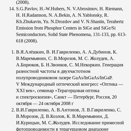
(2008).
S.G.Pavlov, H.-W.Hubers, N. V.Abrosimov, H. Riemann,
H. H.Radamson, N. A.Bekin, A. N.Yablonsky, R.
Kh.Zhukavin, Yu. N.Drozdov and V. N.Shastin, Terahertz
Emission from Phosphor Centers in SiGe and SiGe/Si
Semiconductors, Solid State Phenomena, 131-133, pp. 613-
618 (2008).
В.Я.Алёшкин, В. И.Гавриленко, А. А.Дубинов, К.
В.Маремьянин, С. В.Морозов, М. С. Жолудев, А.
А.Бирюков, Б. Н.Звонков, С. М.Некоркин. Генерация
разностной частоты в двухчастотном
полупроводниковом лазере GaAs/InGaAs/InGaP.
V Международный оптический конгресс «Оптика —
XXI век», семинар «Терагерцовая оптика
и спектроскопия», Санкт — Петербург, Россия, 20
октября — 24 октября 2008 г
В.И.Гавриленко, А. В.Антонов, Л. В.Гавриленко, С.
В.Морозов, Д. В.Козлов, К. В.Маремьянин, Д.
И.Курицын, М. С.Жолудев. Исследование примесной
фотопроводимости в терагерцовом диапазоне