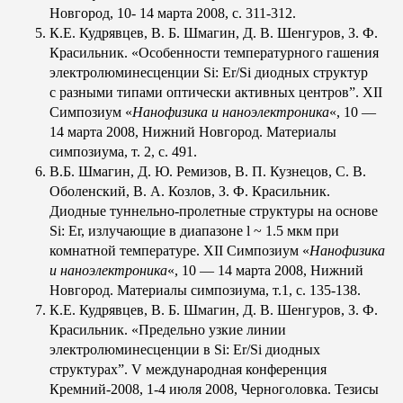
Новгород, 10- 14 марта 2008, с. 311-312.
К.Е. Кудрявцев, В. Б. Шмагин, Д. В. Шенгуров, З. Ф.
Красильник. «Особенности температурного гашения
электролюминесценции Si: Er/Si диодных структур
с разными типами оптически активных центров”. XII
Симпозиум «
Нанофизика и наноэлектроника
«, 10 —
14 марта 2008, Нижний Новгород. Материалы
симпозиума, т. 2, с. 491.
В.Б. Шмагин, Д. Ю. Ремизов, В. П. Кузнецов, С. В.
Оболенский, В. А. Козлов, З. Ф. Красильник.
Диодные туннельно-пролетные структуры на основе
Si: Er, излучающие в диапазоне l ~ 1.5 мкм при
комнатной температуре. XII Симпозиум «
Нанофизика
и наноэлектроника
«, 10 — 14 марта 2008, Нижний
Новгород. Материалы симпозиума, т.1, с. 135-138.
К.Е. Кудрявцев, В. Б. Шмагин, Д. В. Шенгуров, З. Ф.
Красильник. «Предельно узкие линии
электролюминесценции в Si: Er/Si диодных
структурах”. V международная конференция
Кремний-2008, 1-4 июля 2008, Черноголовка. Тезисы