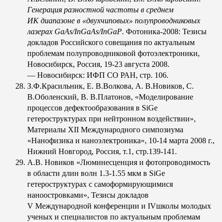
Генерация разностной частоты в среднем
ИК диапазоне в «двухчиповых» полупроводниковых
лазерах GaAs/InGaAs/InGaP
. Фотоника-2008: Тезисы
докладов Российского совещания по актуальным
проблемам полупроводниковой фотоэлектроники,
Новосибирск, Россия, 19-23 августа 2008.
— Новосибирск: ИФП СО РАН, стр. 106.
З.Ф.Красильник, Е. В.Волкова, А. В.Новиков, С.
В.Оболенский, В. В.Платонов, «Моделирование
процессов дефектообразования в SiGe
гетероструктурах при нейтронном воздействии»,
Материалы XII Международного симпозиума
«Нанофизика и наноэлектроника», 10-14 марта 2008 г.,
Нижний Новгород, Россия, т.1, стр.139-141.
А.В. Новиков «Люминесценция и фотопроводимость
в области длин волн 1.3-1.55 мкм в SiGe
гетероструктурах с самоформирующимися
наноостровками», Тезисы докладов
V Международной конференции и IVшколы молодых
ученых и специалистов по актуальным проблемам