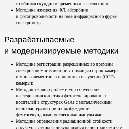
с субпикосекундным временным разрешением;
Методика измерения ФЛ, абсорбции
и фотопроводимости на базе инфракрасного фурье-
спектрометра.
Разрабатываемые
и модернизируемые методики
Методика регистрации разрешенных во времени
спектров люминесценции с помощью стрик-камеры
и многоэлементного приемника излучения (ССD-
камеры);
Методики «pump-probe» и «up-conversion»
исследования кинетики фотогенерированных
носителей в структурах GaAs с металлическими
нанокластерами при их возбуждении
фемтосекундными оптческими импульсами;
Методика определения радиационной стойкости
структур с самоорганизующимися наностровками Ge