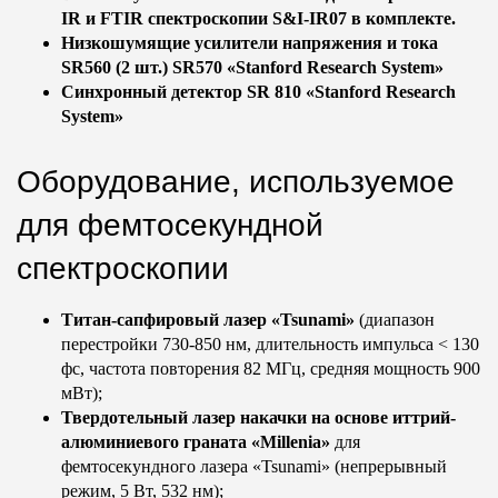
IR и FTIR спектроскопии S&I-IR07 в комплекте.
Низкошумящие усилители напряжения и тока
SR560 (2 шт.) SR570 «Stanford Research System»
Синхронный детектор SR 810 «Stanford Research
System»
Оборудование, используемое
для фемтосекундной
спектроскопии
Титан-сапфировый лазер «Tsunami»
(диапазон
перестройки 730-850 нм, длительность импульса < 130
фс, частота повторения 82 МГц, средняя мощность 900
мВт);
Твердотельный лазер накачки на основе иттрий-
алюминиевого граната «Millenia»
для
фемтосекундного лазера «Tsunami» (непрерывный
режим, 5 Вт, 532 нм);