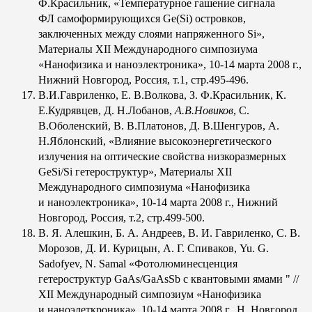
Ф.Красильник, «Температурное гашение сигнала
ФЛ самоформирующихся Ge(Si) островков,
заключенных между слоями напряженного Si»,
Материалы XII Международного симпозиума
«Нанофизика и наноэлектроника», 10-14 марта 2008 г.,
Нижний Новгород, Россия, т.1, стр.495-496.
В.И.Гавриленко, Е. В.Волкова, З. Ф.Красильник, К.
Е.Кудрявцев, Д. Н.Лобанов,
А.В.Новиков
, С.
В.Оболенский, В. В.Платонов, Д. В.Шенгуров, А.
Н.Яблонский, «Влияние высокоэнергетического
излучения на оптические свойства низкоразмерных
GeSi/Si гетероструктур», Материалы XII
Международного симпозиума «Нанофизика
и наноэлектроника», 10-14 марта 2008 г., Нижний
Новгород, Россия, т.2, стр.499-500.
В. Я. Алешкин, Б. А. Андреев, В. И. Гавриленко, С. В.
Морозов, Д. И. Курицын, А. Г. Спиваков, Yu. G.
Sadofyev, N. Samal «Фотолюминесценция
гетероструктур GaAs/GaAsSb с квантовыми ямами " //
XII Международный симпозиум «Нанофизика
и наноэлеткроника», 10-14 марта 2008 г., Н. Новгород,