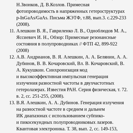
Н.Звонков, Д. В.Козлов. Примесная
фотопроводимость в напряженных гетероструктурах
p-InGaAs/GaAs. Письма ЖЭТФ, т.88, вып.3. с.229-233
(2008).
Алешкин В. Я., Гавриленко Л. В., Одноблюдов М. А.,
Яссиевич И. Н., Обзор: Примесные резонансные
состояния в полупроводниках // ФТП 42, 899-922
(2008)
А.В. Андрианов, В. Я. Алешкин, А. А. Белянин, А. А.
Дубинов, В. В. Кочаровский, Вл. В. Кочаровский, В.
А. Кукушкин. Синхронизация мод
и высокоэффективная импульсная генерация
излучения разностной частоты в двухчастотных
гетеролазерах. Известия РАН. Серия физическая, т. 72.
в. 2, сс. 251-255, (2008).
В.Я. Алешкин, А. А. Дубинов. Генерация излучения
на разностной частоте в среднем и дальнем
ИК диапазонах с использованием субпико-
и пикосекундных полупроводниковых лазеров.
Квантовая электроника. Т. 38, вып. 2, сс. 149-153,