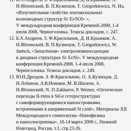
Н.Яблонский, В. П.Кузнецов, T. Gregorkiewicz, N. Ha,
«Излучательные свойства эпитаксиальных
волноводных структур Si: Er/SOI» «,
V международная конференция Кремний-2008, 1-4
июля 2008, Черноголовка. Тезисы докладов, с. 247.
Б.А.Андреев, З. Ф.Красильник, Д. И.Крыжков, А.
Н.Яблонский, В. П.Кузнецов, T. Gregorkiewicz, W.
Jantsch, «Запасённая» электролюминесценция
в диодных структурах Si: Er/Si», V международная
конференция Кремний-2008, 1-4 июля 2008,
Черноголовка. Тезисы докладов, с. 249.
Ю.Н.Дроздов, З. Ф.Красильник, О. А.Кузнецов, Д.
Н.Лобанов,
А.В.Новиков
, М. В.Шалеев, А.
Н.Яблонский, N. D.Zakharov, P. Werner, «Оптические
переходы II-типа в SiGe гетероструктурах
с самоформирующимися наноостровками,
встроенными в напряженный Si слой», Материалы XII
Международного симпозиума «Нанофизика
и наноэлектроника», 10-14 марта 2008 г., Нижний
Новгород, Россия, т.1, стр.23-26.