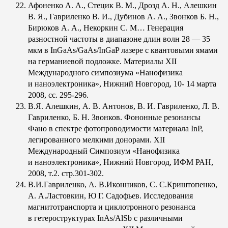
Афоненко А. А., Стецик В. М., Дрозд А. Н., Алешкин
В. Я., Гавриленко В. И., Дубинов А. А., Звонков Б. Н.,
Бирюков А. А., Некоркин С. М… Генерация
разностной частоты в диапазоне длин волн 28 — 35
мкм в InGaAs/GaAs/InGaP лазере с квантовыми ямами
на германиевой подложке. Материалы XII
Международного симпозиума «Нанофизика
и наноэлектроника», Нижний Новгород, 10- 14 марта
2008, сс. 295-296.
В.Я. Алешкин, А. В. Антонов, В. И. Гавриленко, Л. В.
Гавриленко, Б. Н. Звонков. Фононные резонансы
Фано в спектре фотопроводимости материала InP,
легированного мелкими донорами. XII
Международный Симпозиум «Нанофизика
и наноэлектроника», Нижний Новгород, ИФМ РАН,
2008, т.2. стр.301-302.
В.И.Гавриленко, А. В.Иконников, С. С.Криштопенко,
А. А.Ластовкин, Ю Г. Садофьев. Исследования
магнитотранспорта и циклотронного резонанса
в гетероструктурах InAs/AlSb с различными