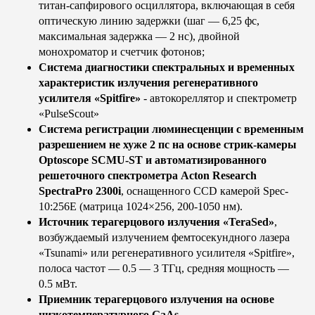
титан-сапфирового осциллятора, включающая в себя
оптическую линию задержки (шаг — 6,25 фс,
максимальная задержка — 2 нс), двойной
монохроматор и счетчик фотонов;
Система диагностики спектральных и временных
характеристик излучения регенеративного
усилителя «Spitfire»
- автокореллятор и спектрометр
«PulseScout»
Система регистрации люминесценции с временным
разрешением не хуже 2 пс на основе стрик-камеры
Optoscope SCMU-ST и автоматизированного
решеточного спектрометра Acton Research
SpectraPro 2300i
, оснащенного CCD камерой Spec-
10:256Е (матрица 1024×256, 200-1050 нм).
Источник терагерцового излучения «TeraSed»
,
возбуждаемый излучением фемтосекундного лазера
«Tsunami» или регенеративного усилителя «Spitfire»,
полоса частот — 0.5 — 3 ТГц, средняя мощность —
0.5 мВт.
Приемник терагерцового излучения на основе
низкотемпературного GaAs.