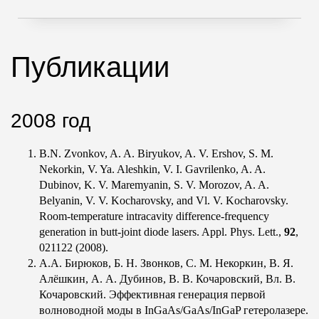
Публикации
2008 год
B.N. Zvonkov, A. A. Biryukov, A. V. Ershov, S. M.
Nekorkin, V. Ya. Aleshkin, V. I. Gavrilenko, A. A.
Dubinov, K. V. Maremyanin, S. V. Morozov, A. A.
Belyanin, V. V. Kocharovsky, and Vl. V. Kocharovsky.
Room-temperature intracavity difference-frequency
generation in butt-joint diode lasers. Appl. Phys. Lett.,
92
,
021122 (2008).
А.А. Бирюков, Б. Н. Звонков, С. М. Некоркин, В. Я.
Алёшкин, А. А. Дубинов, В. В. Кочаровский, Вл. В.
Кочаровский. Эффективная генерация первой
волноводной моды в InGaAs/GaAs/InGaP гетеролазере.