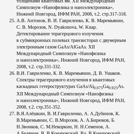
толщинами квантовых ям. XII Международный
Симпозиум «Нанофизика и наноэлектроника»,
Нижний Новгород, ИФМ РАН, 2008, т.2. стр.317-318.
А.В. Антонов, В. И. Гавриленко, К. В. Маремьянин,
С. В. Морозов, N. Dyakonova, W. Knap.
Детектирование терагерцового излучения
в субмикронных полевых транзисторах с двумерным
электронным газом GaAs/AlGaAs. XII
Международный Симпозиум «Нанофизика
и наноэлектроника», Нижний Новгород, ИФМ РАН,
2008, т.2. стр.331-332.
В.И. Гавриленко, К. В. Маремьянин, Д. В. Ушаков.
Спектры терагерцового излучения в квантовых
каскадных гетероструктурах GaAs/Al
Ga
As.
0.075
0.925
XII Международный Симпозиум «Нанофизика
и наноэлектроника», Нижний Новгород, ИФМ РАН,
2008, т.2. стр.351-352.
В.Я.Алёшкин, В. И.Гавриленко, А. А.Дубинов, К.
В.Маремьянин, С. В.Морозов, А. А.Бирюков, Б.
Н.Звонков, С. М.Некоркин, Н. Н.Семенов, А.
А.Белянин, В. В.Кочаровский, Вл. В.Кочаровский.