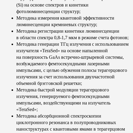
(Si) на основе спектров и кинетики
фотолюминесценции структур;
Методика измерения квантовой эффективности
люминесценции кремниевых структур;
Методика регистрации кинетики люминесценции
в области спектра 0,8-1,7 мкм в режиме счета фотонов;
Методика генерации ТГц излучения с использованием
излучателя «TeraSed» на основе напыленной
на поверхность GaAs встречно-штрыревой системы,
возбуждаемого фемтосекундными лазерными
импульсами, с целью обужения полосы терагерцового
излучения за счет использования двухчастотной
объемной брэгговской решетки;
Методика быстрой модуляции терагерцового
излучения, генерируемого фемтосекундными
импульсами, воздействующими на излучатель
«TeraSed»;
Методика абсорбционной спектроскопии
циклотронного резонанса в полупроводниковых
наноструктурах с квантовыми ямами в терагерцовом