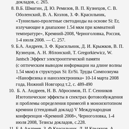
докладов, с. 265.
В.Б. Шмагин, Д. Ю. Ремизов, В. П. Кузнецов, С. В.
Оболенский, В. А. Козлов, З. Ф. Красильник,
«Туннельно-пролетные светодиоды на основе Si: Er,
излучающие в диапазоне 1.54 мкм при комнатной
температуре», Кремний-2008, Черноголовка, Россия,
1-4 июля 2008. — С. 257.
Б.А. Андреев, З. Ф. Красильник, Д. И. Крыжков, В. П.
Кузнецов, А. Н. Яблонский, T. Gregorkiewicz, W.
Jantsch Эффект электрооптической памяти
(с оптическим выводом информации на длине волны
1.54 мкм) в структурах Si: Er/Si. Труды Симпозиума
«Нанофизика и наноэлектроника» 10-14 марта 2008
года, Нижний Новгород т.2, с. 489-490
Б. А. Андреев, Н. В. Абросимов, П. Г. Сенников
Изотопические эффекты в спектрах фотовозбуждения
и проблемы определения примесей в моноизотопном
кремнии (стендовый доклад) V Международная
конференция «Кремний 2008», Черноголовка, 1-4
июля 2008, Тезисы докладов, с.228.
Б.А.Андреев, З. Ф.Красильник, Д. И.Крыжков, А.