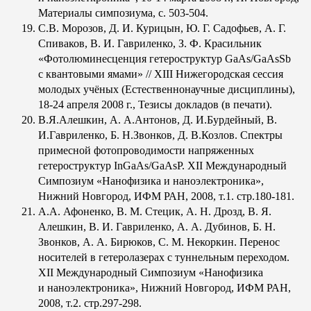
Материалы симпозиума, с. 503-504.
С.В. Морозов, Д. И. Курицын, Ю. Г. Садофьев, А. Г.
Спиваков, В. И. Гавриленко, З. Ф. Красильник
«Фотолюминесценция гетероструктур GaAs/GaAsSb
с квантовыми ямами» // XIII Нижегородская сессия
молодых учёных (Естественнонаучные дисциплины),
18-24 апреля 2008 г., Тезисы докладов (в печати).
В.Я.Алешкин, А. А.Антонов, Д. И.Бурдейный, В.
И.Гавриленко, Б. Н.Звонков, Д. В.Козлов. Спектры
примесной фотопроводимости напряженных
гетероструктур InGaAs/GaAsP. XII Международный
Симпозиум «Нанофизика и наноэлектроника»,
Нижний Новгород, ИФМ РАН, 2008, т.1. стр.180-181.
А.А. Афоненко, В. М. Стецик, А. Н. Дрозд, В. Я.
Алешкин, В. И. Гавриленко, А. А. Дубинов, Б. Н.
Звонков, А. А. Бирюков, С. М. Некоркин. Перенос
носителей в гетеролазерах с туннельным переходом.
XII Международный Симпозиум «Нанофизика
и наноэлектроника», Нижний Новгород, ИФМ РАН,
2008, т.2. стр.297-298.