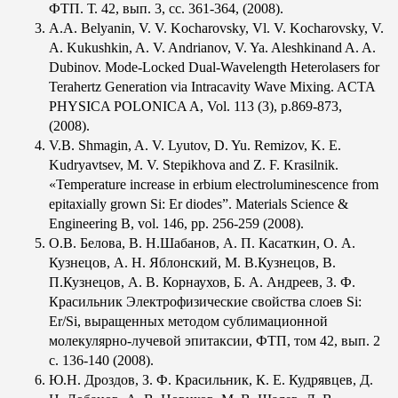
ФТП. Т. 42, вып. 3, сс. 361-364, (2008).
A.A. Belyanin, V. V. Kocharovsky, Vl. V. Kocharovsky, V.
A. Kukushkin, A. V. Andrianov, V. Ya. Aleshkinand A. A.
Dubinov. Mode-Locked Dual-Wavelength Heterolasers for
Terahertz Generation via Intracavity Wave Mixing. ACTA
PHYSICA POLONICA A, Vol. 113 (3), p.869-873,
(2008).
V.B. Shmagin, A. V. Lyutov, D. Yu. Remizov, K. E.
Kudryavtsev, M. V. Stepikhova and Z. F. Krasilnik.
«Temperature increase in erbium electroluminescence from
epitaxially grown Si: Er diodes”. Materials Science &
Engineering B, vol. 146, pp. 256-259 (2008).
О.В. Белова, В. Н.Шабанов, А. П. Касаткин, О. А.
Кузнецов, А. Н. Яблонский, М. В.Кузнецов, В.
П.Кузнецов, А. В. Корнаухов, Б. А. Андреев, З. Ф.
Красильник Электрофизические свойства слоев Si:
Er/Si, выращенных методом сублимационной
молекулярно-лучевой эпитаксии, ФТП, том 42, вып. 2
с. 136-140 (2008).
Ю.Н. Дроздов, З. Ф. Красильник, К. Е. Кудрявцев, Д.