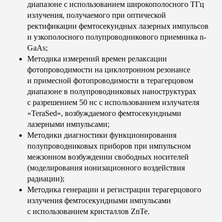
диапазоне с использованием широкополосного ТГц
излучения, получаемого при оптической
ректификации фемтосекундных лазерных импульсов
и узкополосного полупроводникового приемника n-
GaAs;
Методика измерений времен релаксации
фотопроводимости на циклотронном резонансе
и примесной фотопроводимости в терагерцовом
диапазоне в полупроводниковых наноструктурах
с разрешением 50 нс с использованием излучателя
«TeraSed», возбуждаемого фемтосекундными
лазерными импульсами;
Методики диагностики функционирования
полупроводниковых приборов при импульсном
межзонном возбуждении свободных носителей
(моделирования ионизационного воздействия
радиации);
Методика генерации и регистрации терагерцового
излучения фемтосекундными импульсами
с использованием кристаллов ZnTe.