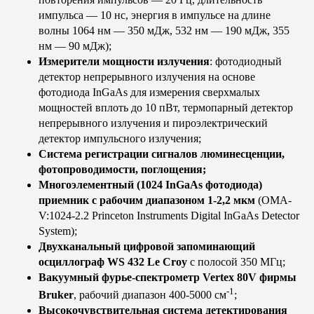
импульса — 10 нс, энергия в импульсе на длине
волны 1064 нм — 350 мДж, 532 нм — 190 мДж, 355
нм — 90 мДж);
Измерители мощности излучения
: фотодиодный
детектор непрерывного излучения на основе
фотодиода InGaAs для измерения сверхмалых
мощностей вплоть до 10 пВт, термопарный детектор
непрерывного излучения и пироэлектрический
детектор импульсного излучения;
Система регистрации сигналов люминесценции,
фотопроводимости, поглощения;
Многоэлементный (1024 InGaAs фотодиода)
приемник с рабочим диапазоном 1-2,2 мкм
(OMA-
V:1024-2.2 Princeton Instruments Digital InGaAs Detector
System);
Двухканальный цифровой запоминающий
осциллограф WS 432 Le Croy
с полосой 350 МГц;
Вакуумный фурье-спектрометр Vertex 80V фирмы
-1
Bruker
, рабочий диапазон 400-5000 см
;
Высокочувствительная система детектирования