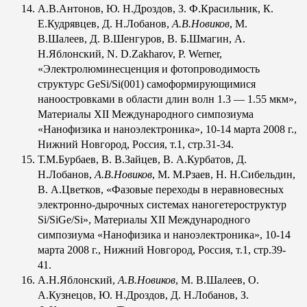
А.В.Антонов, Ю. Н.Дроздов, З. Ф.Красильник, К.
Е.Кудрявцев, Д. Н.Лобанов,
А.В.Новиков
, М.
В.Шалеев, Д. В.Шенгуров, В. Б.Шмагин, А.
Н.Яблонский, N. D.Zakharov, P. Werner,
«Электролюминесценция и фотопроводимость
структурс GeSi/Si(001) самоформирующимися
наноостровками в области длин волн 1.3 — 1.55 мкм»,
Материалы XII Международного симпозиума
«Нанофизика и наноэлектроника», 10-14 марта 2008 г.,
Нижний Новгород, Россия, т.1, стр.31-34.
Т.М.Бурбаев, В. В.Зайцев, В. А.Курбатов, Д.
Н.Лобанов,
А.В.Новиков
, М. М.Рзаев, Н. Н.Сибельдин,
В. А.Цветков, «Фазовые переходы в неравновесных
электронно-дырочных системах наногетероструктур
Si/SiGe/Si», Материалы XII Международного
симпозиума «Нанофизика и наноэлектроника», 10-14
марта 2008 г., Нижний Новгород, Россия, т.1, стр.39-
41.
А.Н.Яблонский,
А.В.Новиков
, М. В.Шалеев, О.
А.Кузнецов, Ю. Н.Дроздов, Д. Н.Лобанов, З.