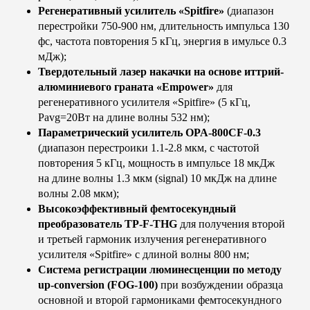
Регенеративный усилитель «Spitfire»
(диапазон
перестройки 750-900 нм, длительность импульса 130
фс, частота повторения 5 кГц, энергия в имульсе 0.3
мДж);
Твердотельный лазер накачки на основе иттрий-
алюминиевого граната «Empower»
для
регенеративного усилителя «Spitfire» (5 кГц,
Pavg=20Вт на длине волны 532 нм);
Параметрический усилитель OPA-800CF-0.3
(диапазон перестроики 1.1-2.8 мкм, с частотой
повторения 5 кГц, мощность в импульсе 18 мкДж
на длине волны 1.3 мкм (signal) 10 мкДж на длине
волны 2.08 мкм);
Высокоэффективный фемтосекундный
преобразователь TP-F-THG
для получения второй
и третьей гармоник излучения регенеративного
усилителя «Spitfire» с длиной волны 800 нм;
Система регистрации люминесценции по методу
up-conversion (FOG-100)
при возбуждении образца
основной и второй гармониками фемтосекундного