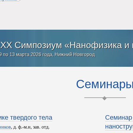
XX Cимпозиум «Нанофизика и 
9 по 13 марта 2026 года, Нижний Новгород
Семинар
ке твердого тела
Семинар 
наностру
ников
, д. ф.-м.н, зав. отд.