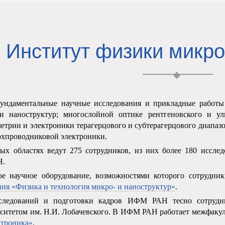
Институт физики микро
даментальные научные исследования и прикладные работы в
и наноструктур; многослойной оптике рентгеновского и уль
метрии и электроники терагерцового и субтерагерцового диапа
рхпроводниковой электроники.
ых областях ведут 275 сотрудников, из них более 180 исслед
Н.
 научное оборудование, возможностями которого сотрудник
ния «Физика и технология микро- и наноструктур»
.
следований и подготовки кадров ИФМ РАН тесно сотрудни
ситетом им. Н.И. Лобачевского. В ИФМ РАН работает межфакуль
ктроника»
.