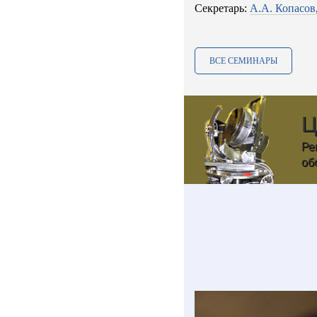
Cекретарь:
А.А. Копасов
ВСЕ СЕМИНАРЫ
тур»
Ц
 технологическим
Ре
об