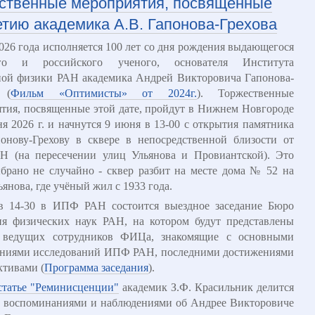
ственные мероприятия, посвященные
етию академика А.В. Гапонова-Грехова
026 года исполняется 100 лет со дня рождения выдающегося
ого и российского ученого, основателя Института
ной физики РАН академика Андрей Викторовича Гапонова-
 (
Фильм «Оптимисты» от 2024г.
). Торжественные
тия, посвященные этой дате, пройдут в Нижнем Новгороде
я 2026 г. и начнутся 9 июня в 13-00 с открытия памятника
онову-Грехову в сквере в непосредственной близости от
 (на пересечении улиц Ульянова и Провиантской). Это
брано не случайно - сквер разбит на месте дома № 52 на
ьянова, где учёный жил с 1933 года.
в 14-30 в ИПФ РАН состоится выездное заседание Бюро
ия физических наук РАН, на котором будут представлены
 ведущих сотрудников ФИЦа, знакомящие с основными
ениями исследований ИПФ РАН, последними достижениями
ктивами (
Программа заседания
).
статье "Реминисценции"
академик З.Ф. Красильник делится
 воспоминаниями и наблюдениями об Андрее Викторовиче