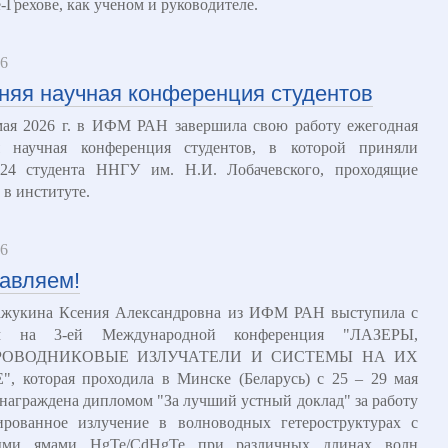
-Грехове, как ученом и руководителе.
26
няя научная конференция студентов
мая 2026 г. в ИФМ РАН завершила свою работу ежегодная
я научная конференция студентов, в которой приняли
 24 студента ННГУ им. Н.И. Лобачевского, проходящие
 в институте.
26
авляем!
Мажукина Ксения Александровна из ИФМ РАН выступила с
ом на 3-ей Международной конференция "ЛАЗЕРЫ,
РОВОДНИКОВЫЕ ИЗЛУЧАТЕЛИ И СИСТЕМЫ НА ИХ
, которая проходила в Минске (Беларусь) с 25 – 29 мая
и награждена дипломом "За лучший устный доклад" за работу
ированное излучение в волноводных гетероструктурах с
ыми ямами HgTe/CdHgTe при различных длинах волн