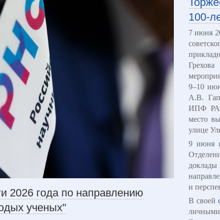
Торже
100-л
7 июня 2
советск
приклад
Грехова
мероприя
9–10 июн
А.В. Гап
ИПФ РАН
место вы
улице Ул
9 июня 
Отделен
доклады
направл
и перспе
и 2026 года по направлению
В своей
одых ученых"
личными