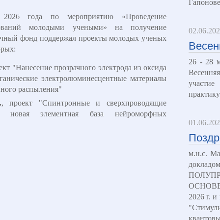
Гапонове
 2026 года по мероприятию «Проведение
дований молодыми учеными» на получение
02.06.20
аучный фонд поддержал проекты молодых ученых
Весен
орых:
26 - 28 
оект "Нанесение прозрачного электрода из оксида
Весення
рганические электролюминесцентные материалы
участие
нного распыления"
практику
.
, проект "Спинтронные и сверхпроводящие
к новая элементная база нейроморфных
01.06.20
Поздр
м.н.с. 
доклад
ПОЛУП
ОСНОВЕ"
2026 г. 
"Стимул
квантов