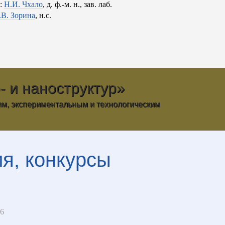
ь:
Н.И. Чхало
, д. ф.-м. н., зав. лаб.
В. Зорина
, н.с.
- и наноструктур»
им, экспериментальным и технологическим
я, конкурсы
26