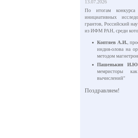
13.07.2026
По итогам конкурса
инициативных иссле
грантов, Российский н
из ИФМ РАН, среди кот
Коптяев А.И.
, пр
индия-олова на о
методом магнетро
Пашенькин И.Ю
мемристоры ка
вычислений"
Поздравляем!