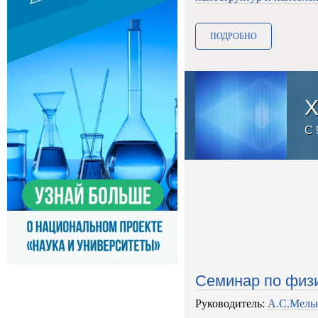
ПОДРОБНО
еновская и
X
C 
Семинар по физи
Руководитель:
А.С.Мель