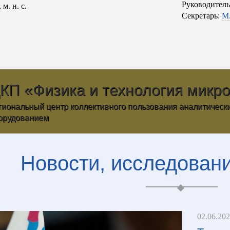
Руководител
, м. н. с.
Секретарь:
М.
КП «Физика и технология микро
гиональный центр коллективного пользования аналитическ
орудованием
Новости, исследовани
02.06.20