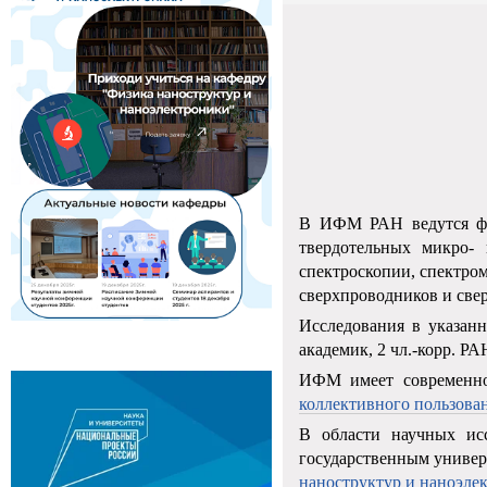
В ИФМ РАН ведутся фун
твердотельных микро- 
спектроскопии, спектро
сверхпроводников и све
Исследования в указанн
академик, 2 чл.-корр. РА
ИФМ имеет современное
коллективного пользова
В области научных ис
государственным универ
наноструктур и наноэле