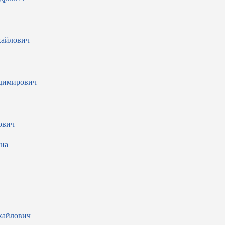
хайлович
димирович
ович
вна
хайлович