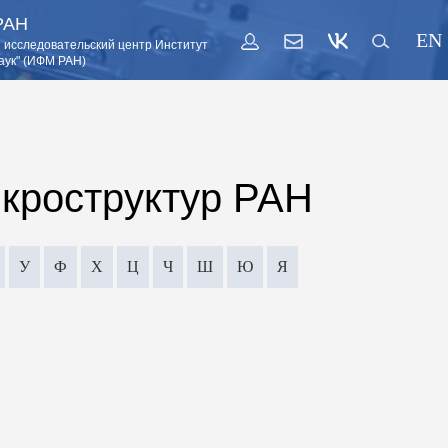
РАН
EN
 исследовательский центр Институт
аук" (ИФМ РАН)
икроструктур РАН
У
Ф
Х
Ц
Ч
Ш
Ю
Я