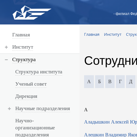
- филиал Фед
Главная
Институт
Струк
Главная
Институт
Сотрудни
Структура
Структура института
А
Б
В
Г
Д
Ученый совет
Дирекция
Научные подразделения
А
Научно-
Аладышкин Алексей Юр
организационные
подразделения
Алешкин Владимир Яко