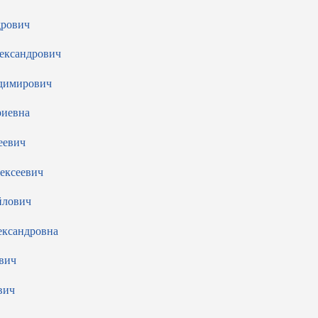
дрович
ександрович
димирович
риевна
еевич
ексеевич
йлович
ександровна
вич
вич