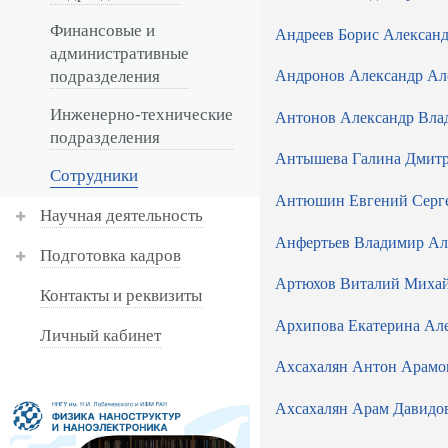
Финансовые и
Андреев Борис Алексан
административные
подразделения
Андронов Александр Ал
Инженерно-технические
Антонов Александр Вла
подразделения
Антышева Галина Дмит
Сотрудники
Антюшин Евгений Серг
Научная деятельность
Анфертьев Владимир Ал
Подготовка кадров
Артюхов Виталий Миха
Контакты и реквизиты
Архипова Екатерина Ал
Личный кабинет
Ахсахалян Антон Арамо
Ахсахалян Арам Давидо