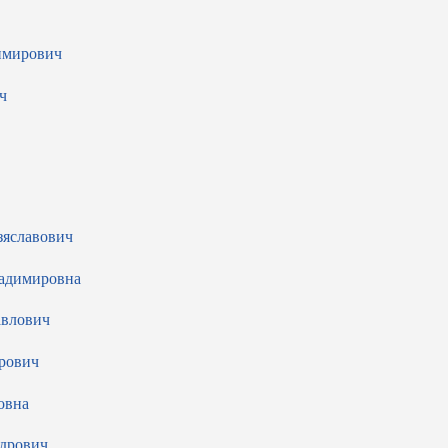
имирович
ч
зяславович
адимировна
авлович
рович
овна
ндрович