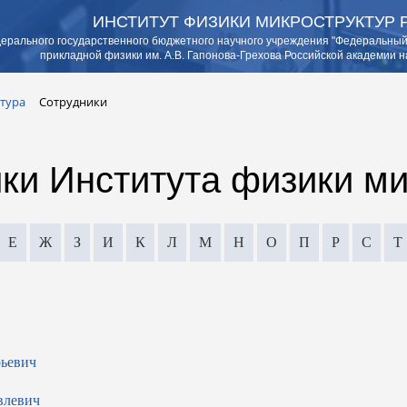
ИНСТИТУТ ФИЗИКИ МИКРОСТРУКТУР 
ерального государственного бюджетного научного учреждения "Федеральный
прикладной физики им. А.В. Гапонова-Грехова Российской академии н
тура
Сотрудники
ки Института физики м
Е
Ж
З
И
К
Л
М
Н
О
П
Р
С
Т
ьевич
влевич