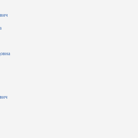
евич
а
довна
вич