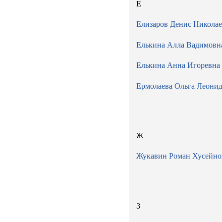
Е
Елизаров Денис Никола
Елькина Алла Вадимовн
Елькина Анна Игоревна
Ермолаева Ольга Леони
Ж
Жукавин Роман Хусейно
З