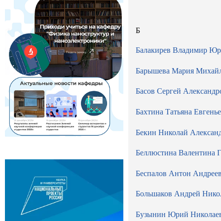
Б
Балакирев Владимир Юр
Барышева Мария Михай
Басов Сергей Александр
Бахтина Татьяна Евгень
Бекин Николай Алексан
Беллюстина Валентина Г
Беспалов Антон Андрее
Большаков Андрей Нико
Бузынин Юрий Николае