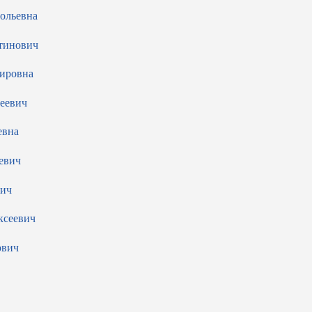
ольевна
тинович
ировна
еевич
евна
евич
вич
ксеевич
ович