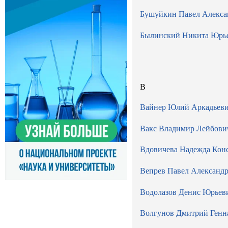
Бушуйкин Павел Алекса
Былинский Никита Юрь
В
Вайнер Юлий Аркадьев
Вакс Владимир Лейбови
Вдовичева Надежда Кон
Вепрев Павел Александ
Водолазов Денис Юрьев
Волгунов Дмитрий Генн