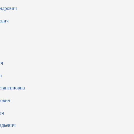
ндрович
евич
ич
ч
стантиновна
рович
ич
адьевич