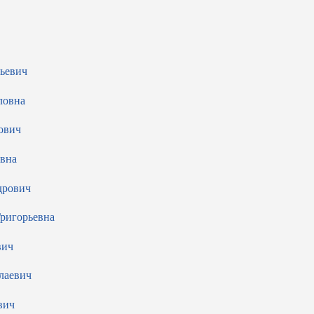
ьевич
ловна
ович
евна
дрович
ригорьевна
вич
лаевич
вич