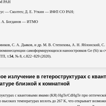
М РАН
иус — Сколтех;
Д. Е. Уткин
— ИФП СО РАН;
. А. Богданов
— ИТМО
овиков
,
С. А. Дьяков
, и др.
М. В. Степихова
,
А. Н. Яблонский
,
С.
люминесценции самоформирующихся наноостровков Ge (Si) за сч
ТП, т.
54
, № 8, с.822−829 (2020).
е излучение в гетероструктурах с кван
атуре близкой к комнатной
руктурах с квантовыми ямами (КЯ) HgTe/CdHgTe при оптической
о высоких температурах вплоть до 267 K, что открывает возможн