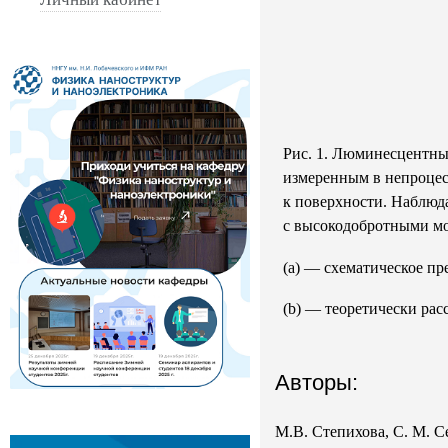
Рис. 1. Люминесцентны
измеренным в непроцесс
к поверхности. Наблюд
с высокодобротными мо
(a) — схематическое п
(b) — теоретически ра
Авторы:
М.В. Степихова, С. М. С