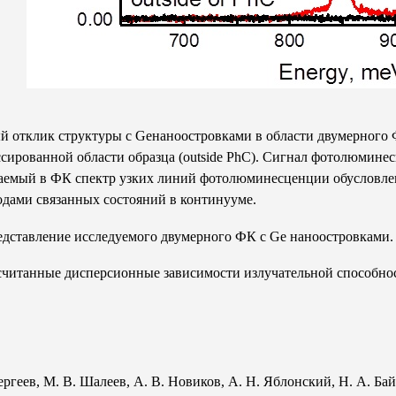
й отклик структуры с Geнаноостровками в области двумерного
ированной области образца (outside PhC). Сигнал фотолюминесц
аемый в ФК спектр узких линий фотолюминесценции обусловле
дами связанных состояний в континууме.
редставление исследуемого двумерного ФК с Ge наноостровками.
ссчитанные дисперсионные зависимости излучательной способно
ергеев, М. В. Шалеев, А. В. Новиков, А. Н. Яблонский, Н. А. Ба