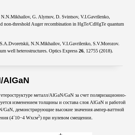
N.N.Mikhailov, G. Alymov, D. Svintsov, V.I.Gavrilenko,
d and non-threshold Auger recombination in HgTe/CdHgTe quantum
A.Dvoretskii, N.N.Mikhailov, V.I.Gavrilenko, S.V.Morozov.
um well heterostructures. Optics Express
26
, 12755 (2018).
N/AlGaN
етероструктуре металл/AlGaN/GaN за счет поляризационно-
руется изменением толщины и состава слоя AlGaN и работой
aN/GaN, демонстрирующие высокие значения ампер-ваттной
2
ения (4´10−4 Wxсм
) при нулевом смещении.