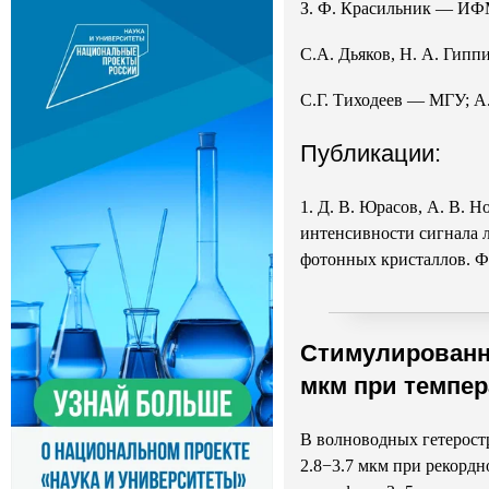
З. Ф. Красильник
— ИФ
С.А. Дьяков, Н. А. Гипп
С.Г. Тиходеев — МГУ;
А
Публикации:
1.
Д. В. Юрасов
,
А. В. Н
интенсивности сигнала 
фотонных кристаллов. Ф
Cтимулированно
мкм при темпер
В волноводных гетерост
2.8−3.7 мкм при рекордн