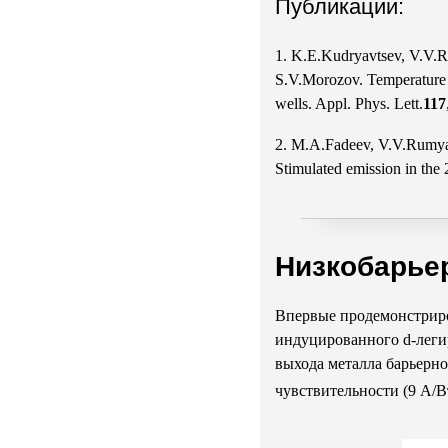
Публикации:
1. K.E.Kudryavtsev, V.V.R
S.V.Morozov. Temperature 
wells. Appl. Phys. Lett.
117
2. M.A.Fadeev, V.V.Rumya
Stimulated emission in th
Низкобарье
Впервые продемонстриро
индуцированного d-леги
выхода металла барьерн
чувствительности (9 А/