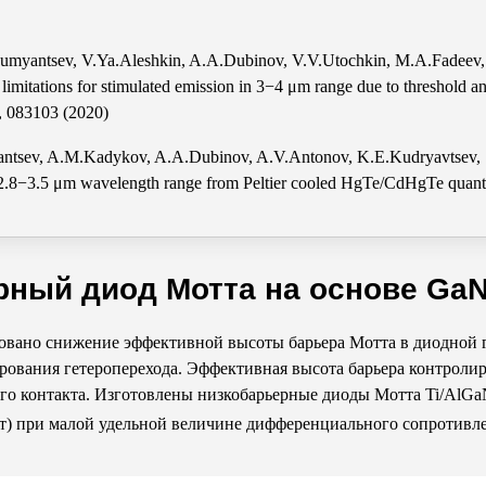
umyantsev, V.Ya.Aleshkin, A.A.Dubinov, V.V.Utochkin, M.A.Fadeev, 
limitations for stimulated emission in 3−4 μm range due to threshol
, 083103 (2020)
ntsev, A.M.Kadykov, A.A.Dubinov, A.V.Antonov, K.E.Kudryavtsev, S.
e 2.8−3.5 μm wavelength range from Peltier cooled HgTe/CdHgTe quant
рный диод Мотта на основе Ga
вано снижение эффективной высоты барьера Мотта в диодной г
рования гетероперехода. Эффективная высота барьера контроли
ого контакта. Изготовлены низкобарьерные диоды Мотта Ti/AlG
Вт) при малой удельной величине дифференциального сопротивл