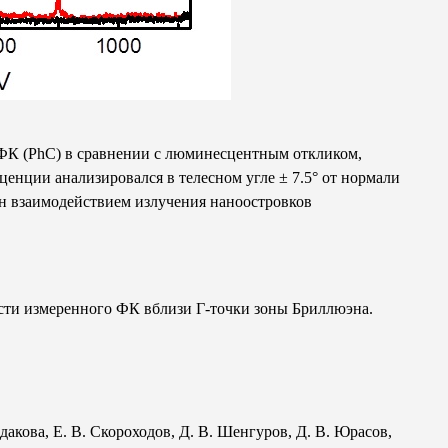
 ФК (PhC) в сравнении с люминесцентным откликом,
енции анализировался в телесном угле ± 7.5° от нормали
н взаимодействием излучения наноостровков
сти измеренного ФК вблизи Г-точки зоны Бриллюэна.
йдакова,
Е. В. Скороходов
,
Д. В. Шенгуров
,
Д. В. Юрасов
,