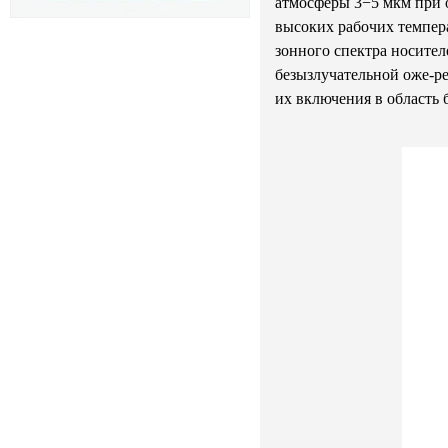
атмосферы 3−5 мкм при 
высоких рабочих темпер
зонного спектра носител
безызлучательной оже-р
их включения в область 