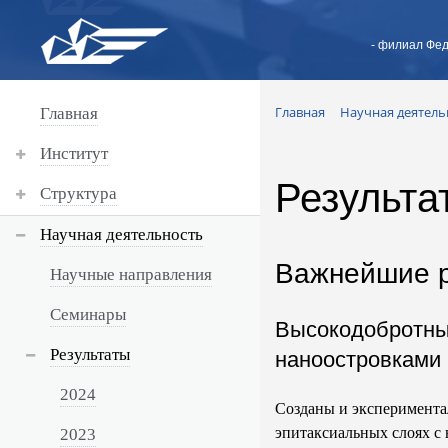
- филиал Фед
Главная
Научная деятель
Главная
Институт
Результа
Структура
Научная деятельность
Важнейшие р
Научные направления
Семинары
Высокодобротные
Результаты
наноостровками
2024
Созданы и эксперимента
эпитаксиальных слоях с
2023