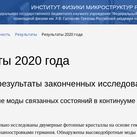
ИНСТИТУТ ФИЗИКИ МИКРОСТРУКТУР 
ерального государственного бюджетного научного учреждения "Федеральный
прикладной физики им. А.В. Гапонова-Грехова Российской академии н
ность
Результаты
Результаты 2020 года
ты 2020 года
езультаты законченных исследов
 моды связанных состояний в континууме 
льно исследованы двумерные фотонные кристаллы на основе ге
 наноостровками германия. Обнаружены высокодобротные моды 