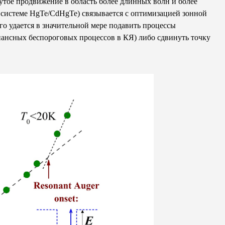
тое продвижение в область более длинных волн и более
 системе HgTe/CdHgTe) связывается с оптимизацией зонной
го удается в значительной мере подавить процессы
нансных беспороговых процессов в КЯ) либо сдвинуть точку