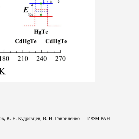
ов
,
К. Е. Кудрявцев
,
В. И. Гавриленко
— ИФМ РАН