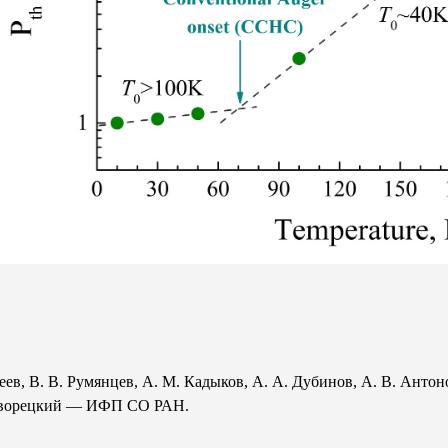
еев, В. В. Румянцев, А. М. Кадыков, А. А. Дубинов,
А. В. Антон
Дворецкий
— ИФП СО РАН.