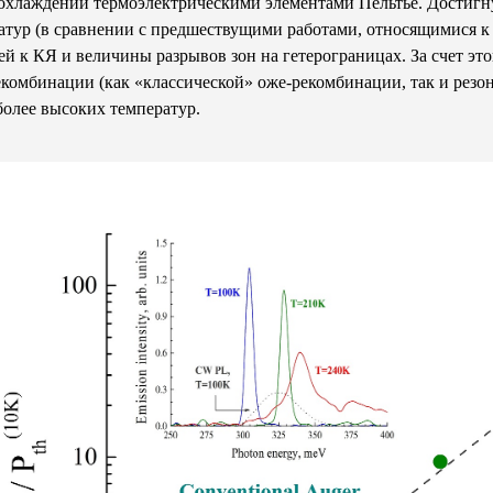
охлаждении термоэлектрическими элементами Пельтье. Достигну
атур (в сравнении с предшествущими работами, относящимися к
ей к КЯ и величины разрывов зон на гетерограницах. За счет это
екомбинации (как «классической» оже-рекомбинации, так и резо
более высоких температур.