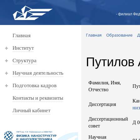
- филиал Фед
Главная
Образование
Д
Главная
Институт
Путилов
Структура
Научная деятельность
Фамилия, Имя,
Подготовка кадров
Пу
Отчество
Контакты и реквизиты
Кан
Диссертация
низ
Личный кабинет
Диссертационный
Д 0
совет
Научная