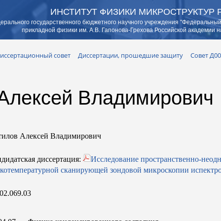
ИНСТИТУТ ФИЗИКИ МИКРОСТРУКТУР 
ерального государственного бюджетного научного учреждения "Федеральный
прикладной физики им. А.В. Гапонова-Грехова Российской академии н
иссертационный совет
Диссертации, прошедшие защиту
Совет Д00
 Алексей Владимирович
тилов Алексей Владимирович
дидатская диссертация:
Исследование пространственно-неод
котемпературной сканирующей зондовой микроскопии испектр
02.069.03