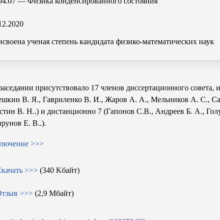
04.07 — Физика конденсированного состояния
12.2020
своена ученая степень кандидата физико-математических наук
заседании присутствовало 17 членов диссертационного совета, и
шкин В. Я.
,
Гавриленко В. И.
,
Жаров А. А.
,
Мельников А. С.
,
Са
тин В. Н.
.) и дистанционно 7 (Гапонов С.В.,
Андреев Б. А.
,
Гол
рунов Е. В.
.).
ключение >>>
качать >>>
(340 Kбайт)
Отзыв >>>
(2,9 Мбайт)