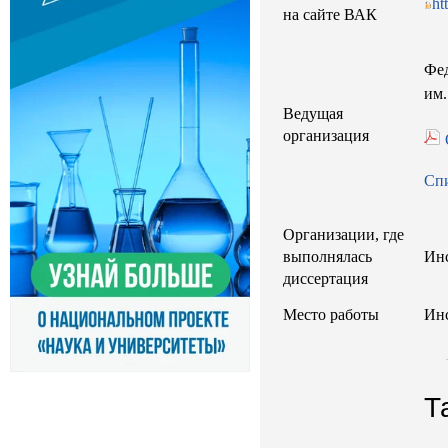
ht
на сайте ВАК
Фед
им
Ведущая
организация
Сп
Организации, где
выполнялась
Ин
диссертация
Место работы
Ин
Т