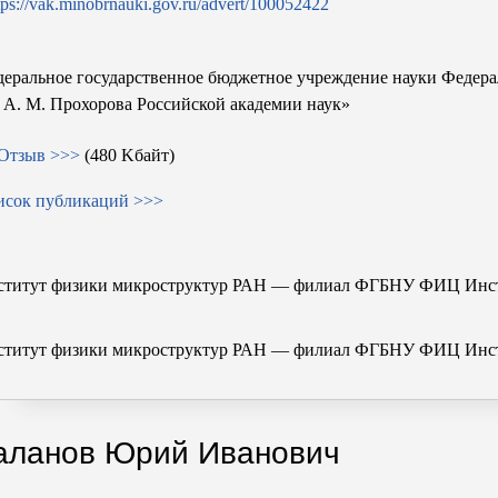
tps://vak.minobrnauki.gov.ru/advert/100052422
еральное государственное бюджетное учреждение науки Федер
.
А. М. Прохорова
Российской академии наук»
Отзыв >>>
(480 Kбайт)
исок публикаций >>>
ститут физики микроструктур РАН — филиал ФГБНУ ФИЦ Инсти
ститут физики микроструктур РАН — филиал ФГБНУ ФИЦ Инсти
аланов Юрий Иванович