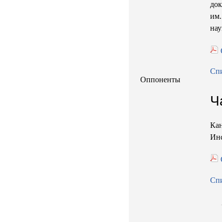
док
им
нау
Сп
Оппоненты
Ч
Кан
Инс
Сп