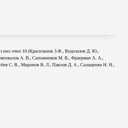
з них очно 10 (Красильник З.Ф.,
Водолазов Д. Ю.
,
мохвалов А. В.
,
Сапожников М. В.
,
Фраерман А. А.
,
убев С. В.
,
Миронов В. Л.
,
Павлов Д. А.
,
Салащенко Н. Н.
,