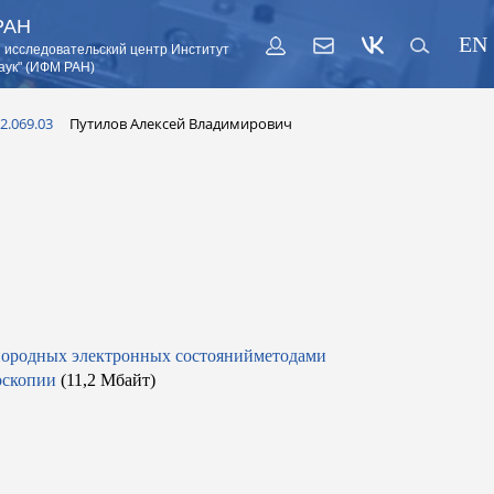
РАН
EN
 исследовательский центр Институт
аук" (ИФМ РАН)
2.069.03
Путилов Алексей Владимирович
нородных электронных состоянийметодами
оскопии
(11,2 Мбайт)