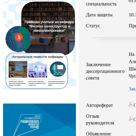
01.
специальность
Дата защиты
10.
Статус
При
На 
Але
Заключение
Шас
диссертационного
Чуп
совета
За
Автореферат
С
Отзыв
руководителя
Объявление