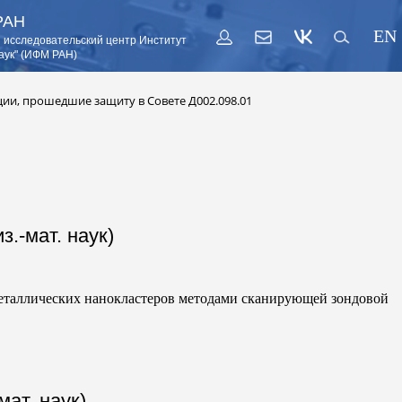
РАН
EN
 исследовательский центр Институт
аук" (ИФМ РАН)
ии, прошедшие защиту в Совете Д002.098.01
.-мат. наук)
еталлических нанокластеров методами сканирующей зондовой
ат. наук)