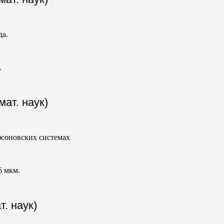
да.
.
ат. наук)
фсоновских системах
6 мкм.
т. наук)