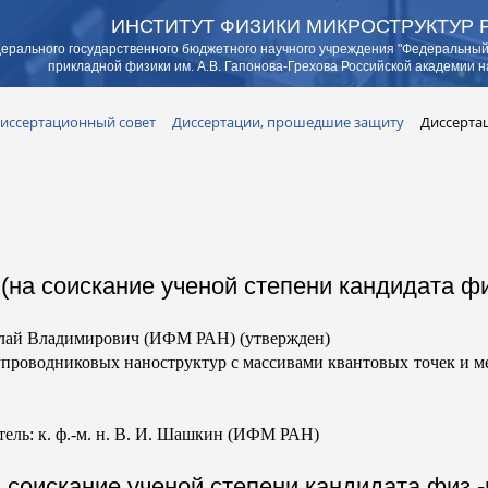
ИНСТИТУТ ФИЗИКИ МИКРОСТРУКТУР 
ерального государственного бюджетного научного учреждения "Федеральный
прикладной физики им. А.В. Гапонова-Грехова Российской академии н
иссертационный совет
Диссертации, прошедшие защиту
Диссертац
(на соискание ученой степени кандидата физ
й Владимирович (ИФМ РАН) (утвержден)
проводниковых наноструктур с массивами квантовых точек и м
ель: к. ф.-м. н. В. И. Шашкин (ИФМ РАН)
 соискание ученой степени кандидата физ.-м