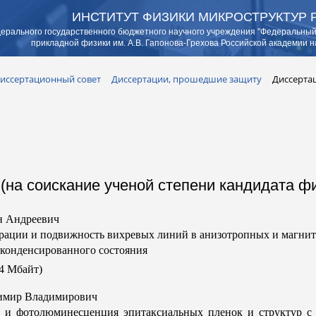
ИНСТИТУТ ФИЗИКИ МИКРОСТРУКТУР 
ерального государственного бюджетного научного учреждения "Федеральный
прикладной физики им. А.В. Гапонова-Грехова Российской академии н
иссертационный совет
Диссертации, прошедшие защиту
Диссертац
(на соискание ученой степени кандидата физ
 Андреевич
рации и подвижность вихревых линий в анизотропных и магни
 конденсированного состояния
,4 Мбайт)
мир Владимирович
 и фотолюминесценция эпитаксиальных пленок и структур с