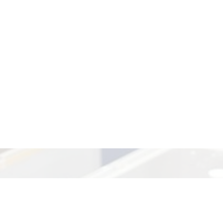
.
Главная
Институт
Структура
Научная де
.ru
Личный кабинет
жний Новгород, д. Афонино, ул. Академическая, д. 7
Tелеф