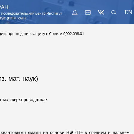
РАН
EN
 исследовательский центр Институт
аук" (ИФМ РАН)
ии, прошедшие защиту в Совете Д002.098.01
.-мат. наук)
тных сверхпроводниках
 квантовыми ямами на основе HgCdTe в среднем и дальнем