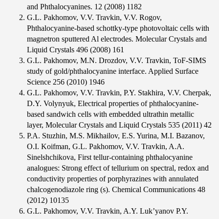
and Phthalocyanines. 12 (2008) 1182
G.L. Pakhomov, V.V. Travkin, V.V. Rogov,
Phthalocyanine-based schottky-type photovoltaic cells with
magnetron sputtered Al electrodes. Molecular Crystals and
Liquid Crystals 496 (2008) 161
G.L. Pakhomov, M.N. Drozdov, V.V. Travkin, ToF-SIMS
study of gold/phthalocyanine interface. Applied Surface
Science 256 (2010) 1946
G.L. Pakhomov, V.V. Travkin, P.Y. Stakhira, V.V. Cherpak,
D.Y. Volynyuk, Electrical properties of phthalocyanine-
based sandwich cells with embedded ultrathin metallic
layer, Molecular Crystals and Liquid Crystals 535 (2011) 42
P.A. Stuzhin, M.S. Mikhailov, E.S. Yurina, M.I. Bazanov,
O.I. Koifman, G.L. Pakhomov, V.V. Travkin, A.A.
Sinelshchikova, First tellur-containing phthalocyanine
analogues: Strong effect of tellurium on spectral, redox and
conductivity properties of porphyrazines with annulated
chalcogenodiazole ring (s). Chemical Communications 48
(2012) 10135
G.L. Pakhomov, V.V. Travkin, A.Y. Luk’yanov P.Y.