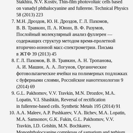
Stakhira, N.V. Kostiv, Thin-film photovoltaic cells based
on vanadyl phthalocyanine and fullerene. Technical Physics
58 (2013) 223
М.Н. Дроздов,
Ю. Н. Дроздов
,
Г. Л. Пахомов
,
В. В. Травкин
,
П. А. Юнин
,
В. Ф. Разумов
,
Послойный молекулярный анализ фуллерен —
содержащих структур методом время-пролетной
вторично-ионной масс-спектрометрии. Письма
в ЖТФ 39 (2013) 45
Г. Л. Пахомов,
В. В. Травкин
,
А. Н. Тропанова
,
А. И. Машин
,
А. А. Логунов
, Органические
фотовольтаические ячейки на полимерных подложках
c буферными слоями, Российские нанотехнологии 9
(2014) 69
G.L. Pakhomov, V.V. Travkin, M.N. Drozdov, M.A.
Lopatin, V.I. Shashkin, Reversal of rectification
in fullerene-based cells. Synthetic Metals 195 (2014) 91
A.A. Maleev, A.P. Pushkarev, V.A. Ilichev, M.A. Lopatin,
M.A. Samsonov, G.K. Fukin, G.L. Pakhomov, V.V.
Travkin, I.D. Grishin, M.N. Bochkarev,
Monophthalocyanine complexes of samarium and terbium