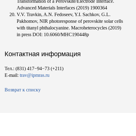
Transformation of a Perovskite/Electrode Interface.
Advanced Materials Interfaces (2019) 1900364
V.V. Travkin, A.N. Fedoseev, Y.I. Sachkov, G.L.
Pakhomov, NIR photoresponse of perovskite solar cells
with titanyl phthalocyanine. Macroheterocycles (2019)
in press DOI: 10.6060/MHC190448p
Контактная информация
Тел.: (831) 417−94−73 (+211)
E-mail:
trav@ipmras.ru
Возврат к списку