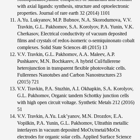
with axial ligands: synthesis, structure and optoelectronic
properties. Journal of rare earth 32 (2014) 1101
А.Yu. Lukyanov, M.P. Bubnov, N.A. Skorodumova, V.V.
Travkin, G.L. Pakhomov, S.A. Korolyov, P.A. Yunin, V.K.
Cherkasov, Electrical conductivity of vacuum deposited
films and crystals of redox-isomeric о-semiquinonato cobalt
complexes. Solid State Sciences 48 (2015) 13
V.V. Travkin, G.L. Pakhomov, A.A. Maleev, A.P.
Pushkarev, M.N. Bochkarev, A hybrid CuI/fullerene
heterojunction in transparent flexible photovoltaic cells.
Fullerenes Nanotubes and Carbon Nanostructures 23
(2015) 721
V.V. Travkin, P.A. Stuzhin, A.I. Okhapkin, S.A. Korolyov,
G.L. Pakhomov, Organic tandem Schottky junction cells
with high open circuit voltage. Synthetic Metals 212 (2016)
51
V.V. Travki­­n, A.Yu. Luk’yanov, M.N. Drozdov, E.A.
Vopilkin, P.A. Yunin, G.L. Pakhomov, Ultrathin metallic
interlayers in vacuum deposited MoOx/metal/MoOx
electrodes for organic solar cells. Applied Surface Science