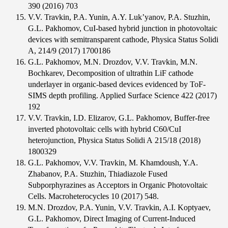
390 (2016) 703
V.V. Travkin, P.A. Yunin, A.Y. Luk’yanov, P.A. Stuzhin,
G.L. Pakhomov, CuI-based hybrid junction in photovoltaic
devices with semitransparent cathode, Physica Status Solidi
A, 214/9 (2017) 1700186
G.L. Pakhomov, M.N. Drozdov, V.V. Travkin, M.N.
Bochkarev, Decomposition of ultrathin LiF cathode
underlayer in organic-based devices evidenced by ToF-
SIMS depth profiling. Applied Surface Science 422 (2017)
192
V.V. Travkin, I.D. Elizarov, G.L. Pakhomov, Buffer-free
inverted photovoltaic cells with hybrid C60/CuI
heterojunction, Physica Status Solidi A 215/18 (2018)
1800329
G.L. Pakhomov, V.V. Travkin, M. Khamdoush, Y.A.
Zhabanov, P.A. Stuzhin, Thiadiazole Fused
Subporphyrazines as Acceptors in Organic Photovoltaic
Cells. Macroheterocycles 10 (2017) 548.
M.N. Drozdov, P.A. Yunin, V.V. Travkin, A.I. Koptyaev,
G.L. Pakhomov, Direct Imaging of Current-Induced