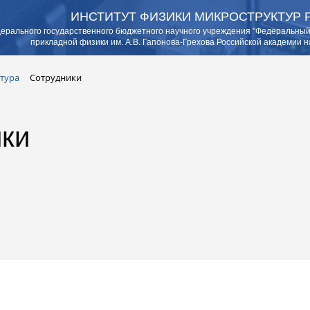
ИНСТИТУТ ФИЗИКИ МИКРОСТРУКТУР 
ерального государственного бюджетного научного учреждения "Федеральный
прикладной физики им. А.В. Гапонова-Грехова Российской академии н
тура
Сотрудники
ки