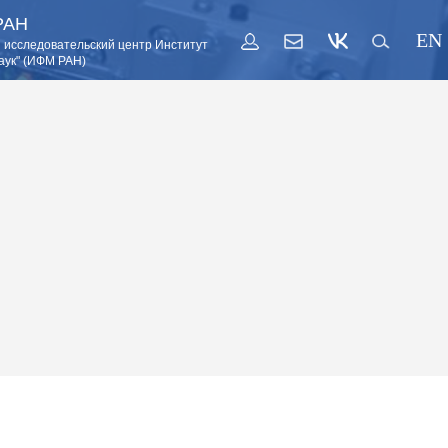
РАН
EN
 исследовательский центр Институт
аук" (ИФМ РАН)