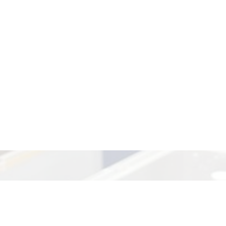
.
Главная
Институт
Структура
Научная де
.ru
Личный кабинет
жний Новгород, д. Афонино, ул. Академическая, д. 7
Tелеф