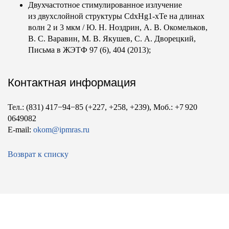
Двухчастотное стимулированное излучение
из двухслойной структуры CdxHg1-xTe на длинах
волн 2 и 3 мкм /
Ю. Н. Ноздрин
,
А. В. Окомельков
,
В. С. Варавин
,
М. В. Якушев
,
С. А. Дворецкий
,
Письма в ЖЭТФ 97 (6), 404 (2013);
Контактная информация
Тел.: (831) 417−94−85 (+227, +258, +239), Моб.: +7 920
0649082
E-mail:
okom@ipmras.ru
Возврат к списку