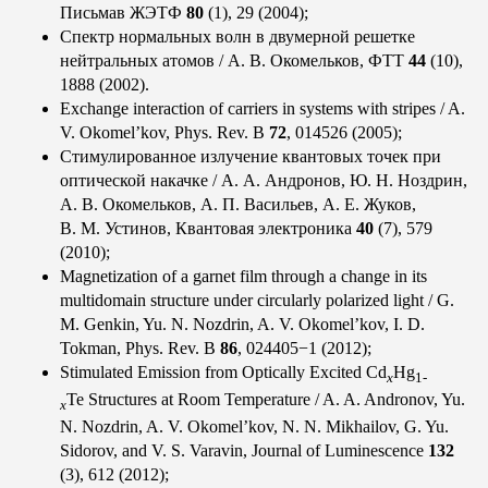
Письмав ЖЭТФ
80
(1), 29 (2004);
Спектр нормальных волн в двумерной решетке
нейтральных атомов / А. В. Окомельков, ФТТ
44
(10),
1888 (2002).
Exchange interaction of carriers in systems with stripes / A.
V. Okomel’kov, Phys. Rev. B
72
, 014526 (2005);
Стимулированное излучение квантовых точек при
оптической накачке /
А. А. Андронов
,
Ю. Н. Ноздрин
,
А. В. Окомельков
,
А. П. Васильев
,
А. Е. Жуков
,
В. М. Устинов
, Квантовая электроника
40
(7), 579
(2010);
Magnetization of a garnet film through a change in its
multidomain structure under circularly polarized light / G.
M. Genkin, Yu. N. Nozdrin, A. V. Okomel’kov, I. D.
Tokman, Phys. Rev. B
86
, 024405−1 (2012);
Stimulated Emission from Optically Excited Cd
Hg
x
1-
Te Structures at Room Temperature / A. A. Andronov, Yu.
x
N. Nozdrin, A. V. Okomel’kov, N. N. Mikhailov, G. Yu.
Sidorov, and V. S. Varavin, Journal of Luminescence
132
(3), 612 (2012);