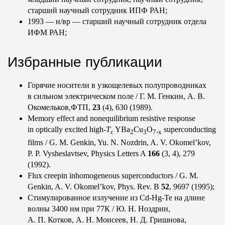
старший научный сотрудник ИПФ РАН;
1993 — н/вр — старший научный сотрудник отдела
ИФМ РАН;
Избранные публикации
Горячие носители в узкощелевых полупроводниках
в сильном электрическом поле /
Г. М. Генкин
, А. В.
Окомельков,ФТП,
23
(4), 630 (1989).
Memory effect and nonequilibrium resistive response
in optically excited high-
T
YBa
Cu
O
superconducting
c
2
3
7-x
films / G. M. Genkin, Yu. N. Nozdrin, A. V. Okomel’kov,
P. P. Vysheslavtsev, Physics Letters A
166
(3, 4), 279
(1992).
Flux creepin inhomogeneous superconductors / G. M.
Genkin, A. V. Okomel’kov, Phys. Rev. B
52
, 9697 (1995);
Стимулированное излучение из Cd-Hg-Te на длине
волны 3400 нм при 77К /
Ю. Н. Ноздрин
,
А. П. Котков
,
А. Н. Моисеев
, Н. Д. Гришнова,