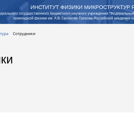
ИНСТИТУТ ФИЗИКИ МИКРОСТРУКТУР 
ерального государственного бюджетного научного учреждения "Федеральный
прикладной физики им. А.В. Гапонова-Грехова Российской академии н
тура
Сотрудники
ки