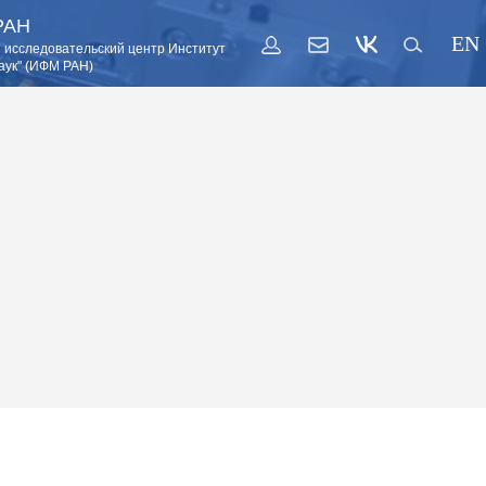
РАН
EN
 исследовательский центр Институт
аук" (ИФМ РАН)