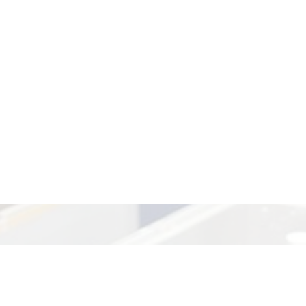
.
Главная
Институт
Структура
Научная де
.ru
Личный кабинет
жний Новгород, д. Афонино, ул. Академическая, д. 7
Tелеф